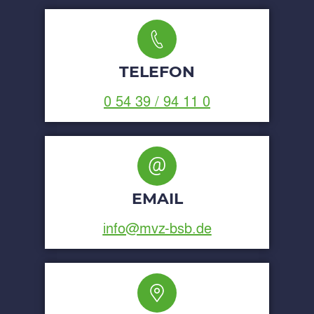
TELEFON
0 54 39 / 94 11 0
EMAIL
info@mvz-bsb.de